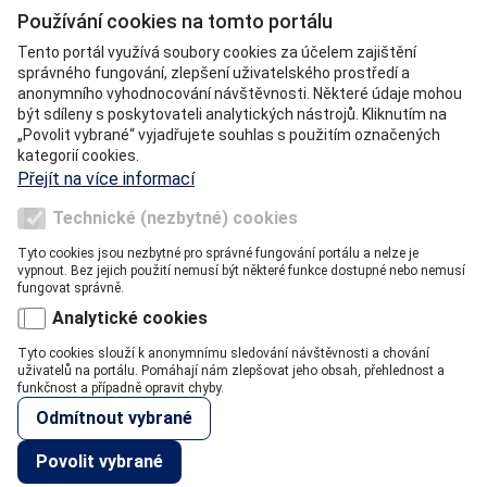
Používání cookies na tomto portálu
Tento portál využívá soubory cookies za účelem zajištění
správného fungování, zlepšení uživatelského prostředí a
anonymního vyhodnocování návštěvnosti. Některé údaje mohou
Město Přeštice,
být sdíleny s poskytovateli analytických nástrojů. Kliknutím na
Masarykovo nám. 107, 334 01 Přeštice
„Povolit vybrané“ vyjadřujete souhlas s použitím označených
Telefon: 379 304 555
kategorií cookies.
E-podatelna: epodatelna@prestice-mesto.cz
Přejít na více informací
IČ: 00257125
Technické (nezbytné) cookies
DIČ: CZ00257125
ID datové schránky: hcpbx62
Tyto cookies jsou nezbytné pro správné fungování portálu a nelze je
vypnout. Bez jejich použití nemusí být některé funkce dostupné nebo nemusí
fungovat správně.
Napište nám
Analytické cookies
Tyto cookies slouží k anonymnímu sledování návštěvnosti a chování
uživatelů na portálu. Pomáhají nám zlepšovat jeho obsah, přehlednost a
funkčnost a případně opravit chyby.
(c) VERA, spol s r.o. |
cookies
|
facebook
|
youtube
|
geoportál
Odmítnout vybrané
Povolit vybrané