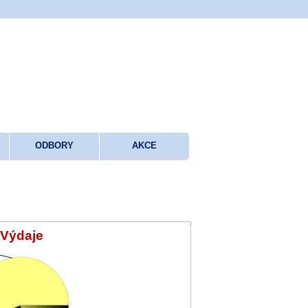
ODBORY
AKCE