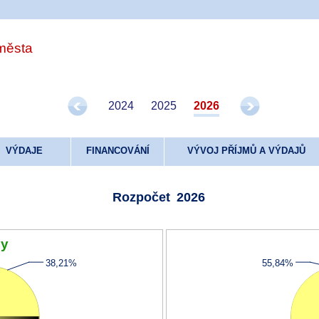
 města
2022
2023
2024
2025
2026
VÝDAJE
FINANCOVÁNÍ
VÝVOJ PŘÍJMŮ A VÝDAJŮ
Rozpočet
2026