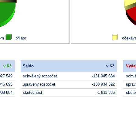
v Kč
Saldo
v Kč
Výda
027 549
schválený rozpočet
-131 945 684
schvá
046 695
upravený rozpočet
-130 934 522
uprav
908 884
skutečnost
-1 911 885
skute